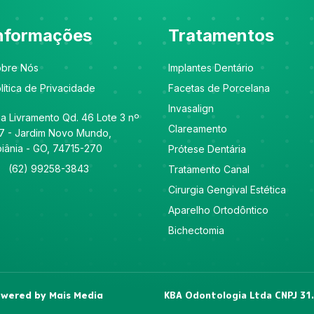
nformações
Tratamentos
bre Nós
Implantes Dentário
lítica de Privacidade
Facetas de Porcelana
Invasalign
a Livramento Qd. 46 Lote 3 nº
Clareamento
7 - Jardim Novo Mundo,
iânia - GO, 74715-270
Prótese Dentária
(62) 99258-3843
Tratamento Canal
Cirurgia Gengival Estética
Aparelho Ortodôntico
Bichectomia
KBA Odontologia Ltda CNPJ 31
Powered by Mais Media